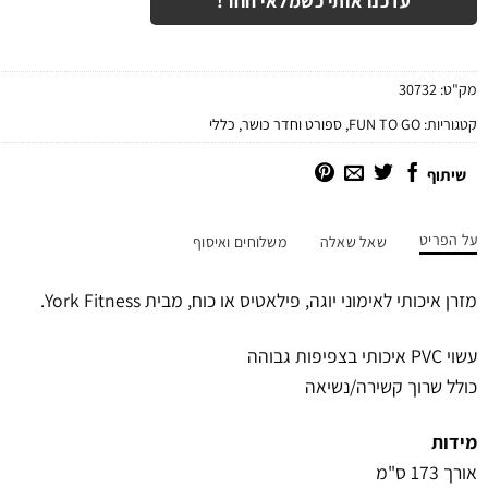
עדכנו אותי כשמלאי חוזר!
מק"ט:
30732
קטגוריות:
FUN TO GO
,
ספורט וחדר כושר
,
כללי
שיתוף
על הפריט
שאל שאלה
משלוחים ואיסוף
מזרן איכותי לאימוני יוגה, פילאטיס או כוח, מבית York Fitness.
עשוי PVC איכותי בצפיפות גבוהה
כולל שרוך קשירה/נשיאה
מידות
אורך 173 ס"מ