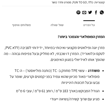
קטגוריות:
כללי
,
FUN TO GO
,
ספורט וחדר כושר
על הפריט
שאל שאלה
משלוחים ואיסוף
המזרן הפופולארי והנמכר ביותר!
מזרן יוגה ופילאטיס מקצועי ואיכותי במיוחד, ידידותי לסביבה (ללא PVC,
לטקס וכלואוריד). המזרן דו שכבתי, לא מחליק ובעל צפיפות גבוהה – מה
שהופך אותו לאידיאלי במגוון האימונים.
משודרג
– עשוי TPE מחוזק ב- TC (כותנה פוליאסטר) – ה-TC
פופולארי מאוד מכיוון שהוא עמיד בפני קמטים וקרעים, שומר על
צבעו ובעל תכונות היגייניות
הגודל המבוקש באורך 183 ס"מ / רוחב 61 ס"מ / עובי 6 מ"מ
מגיע עם שרוך קשירה/נשיאה ייעודי