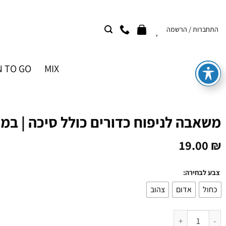
Ski
t
התחברות / הרשמה
conten
 TO GO
MIX
משאבה לניפוח כדורים כולל סיכה | במג
19.00
₪
צבע לבחירה:
כחול
אדום
צהוב
כמות של משאבה לניפוח כדורים כולל סיכה | במגוון צבעים