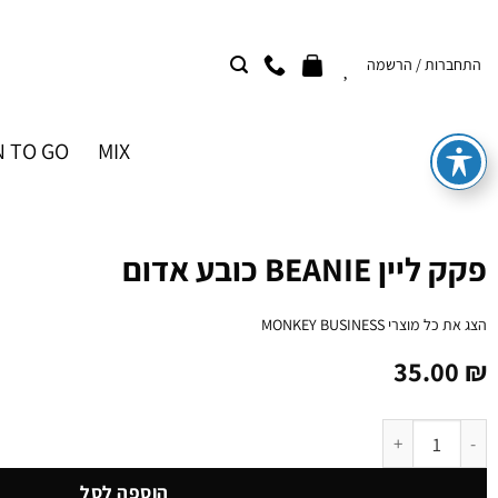
Ski
t
התחברות / הרשמה
conten
 TO GO
MIX
פקק ליין BEANIE כובע אדום
הצג את כל מוצרי
MONKEY BUSINESS
35.00
₪
כמות של פקק ליין BEANIE כובע אדום
הוספה לסל