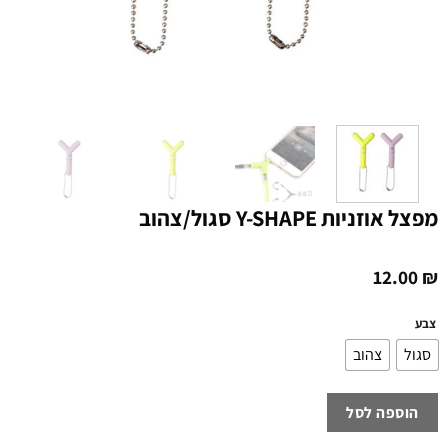
מפצל אוזניות Y-SHAPE סגול/צהוב
12.00
₪
צבע
סגול
צהוב
הוספה לסל