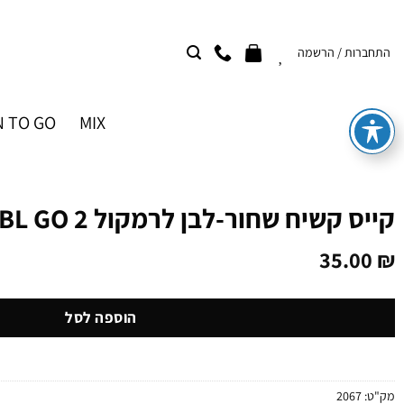
Ski
t
התחברות / הרשמה
conten
 TO GO
MIX
קייס קשיח שחור-לבן לרמקול JBL GO 2
35.00
₪
הוספה לסל
מק"ט:
2067