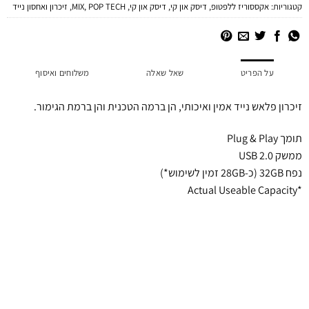
קטגוריות:
אקססוריז ללפטופ
,
דיסק און קי
,
דיסק און קי
,
POP TECH
,
MIX
,
זיכרון ואחסון נייד
על הפריט
שאל שאלה
משלוחים ואיסוף
זיכרון פלאש נייד אמין ואיכותי, הן ברמה הטכנית והן ברמת הגימור.
תומך Plug & Play
ממשק USB 2.0
נפח 32GB (כ-28GB זמין לשימוש*)
*Actual Useable Capacity