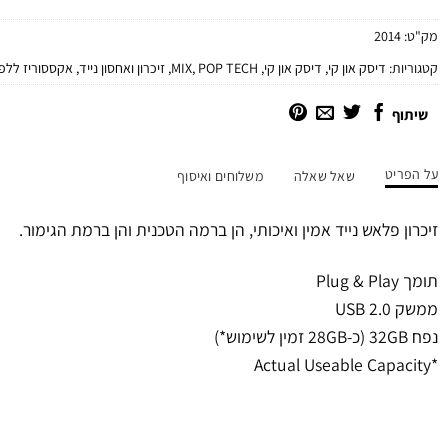
מק"ט:
2014
קטגוריות:
דיסק און קי
,
דיסק און קי
,
POP TECH
,
MIX
,
זיכרון ואחסון נייד
,
אקססוריז ללפ
שיתוף
על הפריט
שאל שאלה
משלוחים ואיסוף
זיכרון פלאש נייד אמין ואיכותי, הן ברמה הטכנית והן ברמת הגימור.
תומך Plug & Play
ממשק USB 2.0
נפח 32GB (כ-28GB זמין לשימוש*)
*Actual Useable Capacity