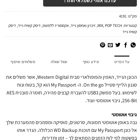
עדכנו אותי כשמלאי חוזר!
מק"ט:
4191
קטגוריות:
POP TECH
,
MIX
,
זיכרון ואחסון נייד
,
אקססוריז ללפטופ
,
דיסק קשיח נייד
,
דיסק
קשיח נייד
על הפריט
מידע נוסף
שאל שאלה
משלוחים ואיסוף
הכונן הנייד, האמין והפופולארי מבית Western Digital, אשר משלים את
סגנון הלייף סטייל On the go. ה- My Passport הוא קל, בטוח ונוח
לשימוש. בעל ממשק USB3 להעברת קבצים מהירה, חומרה מובנית AES
256-Bit, גיבוי אוטומטי ועוד.
גיבוי אוטומטי
גבה באופן אוטומטי תמונות, סרטונים, מוסיקה ומסמכים מהמערכת שלך
אל כונן My Passport עם תוכנת WD Backup הכלולה. הגדר אותו
בפשטות לפי לוח הזמנים המתאים לך – זמן ותדירות.