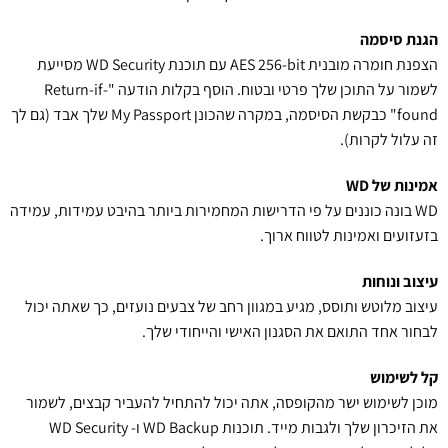
הגנת סיסמה
הצפנת חומרה מובנית AES 256-bit עם תוכנת WD Security מסייעת
לשמור על התוכן שלך פרטי ובטוח. הוסף בקלות הודעה "Return-if-
found" כבקשת הסיסמה, במקרה שהכונן My Passport שלך אבד (גם לך
זה עלול לקרות).
אמינות של WD
WD בונה כוננים על פי הדרישות המחמירות ביותר בהיבט עמידות, עמידה
בזעזועים ואמינות לטווח ארוך.
עיצוב ונוחות
עיצוב מלוטש ותוסס, מגיע במגוון רחב של צבעים נועזים, כך שאתה יכול
לבחור אחד התואם את הסגנון האישי והייחודי שלך.
קל לשימוש
מוכן לשימוש ישר מהקופסה, אתה יכול להתחיל להעביר קבצים, לשמור
את הזיכרון שלך ולגבות מייד. תוכנות WD Backup ו- WD Security