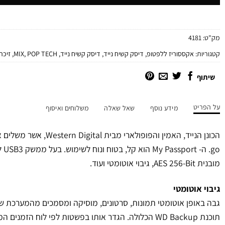
מק"ט:
4181
קטגוריות:
אקססוריז ללפטופ
,
דיסק קשיח נייד
,
דיסק קשיח נייד
,
POP TECH
,
MIX
,
זיכרו
שיתוף
על הפריט
מידע נוסף
שאל שאלה
משלוחים ואיסוף
go.
מובנית AES 256-Bit, גיבוי אוטומטי ועוד.
גיבוי אוטומטי
תוכנת WD Backup הכלולה. הגדר אותו בפשטות לפי לוח הזמנים המתאים לך – זמן ותדירות.