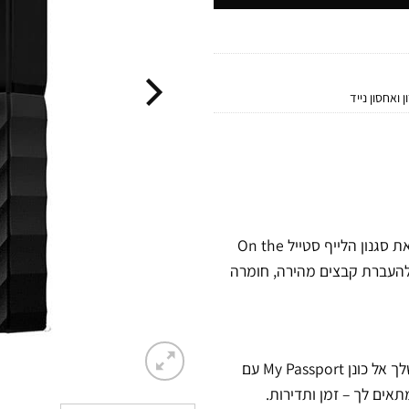
ן ואחסון נייד
הכונן הנייד, האמין והפופולארי מבית Western Digital, אשר משלים את סגנון הלייף סטייל On the
 ה- My Passport הוא קל, בטוח ונוח לשימוש. בעל ממשק USB3 להעברת קבצים מהירה, חומרה
גבה באופן אוטומטי תמונות, סרטונים, מוסיקה ומסמכים מהמערכת שלך אל כונן My Passport עם