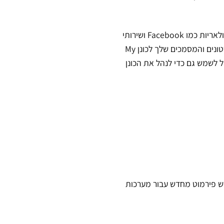
תוכנת ™WD Discovery הכלולה, מתחברת אל רשתות חברתיות פוופולאריות כמו Facebook ושירותי
אחסון בענן, כמו Dropbox ו- Google Drive. ייבא את התמונות, הסרטונים והמסמכים שלך לכונן My
 כדי לסייע בשמירה על חייך הדיגיטליים. WD Discovery יכול לשמש גם כדי לנהל את הכונן
NTF עבור חלונות 10, 8.1 ו-7. ייתכן ויידרש פירמוט מחדש עבור מערכות