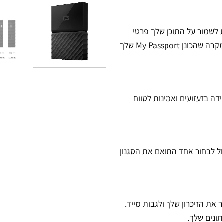
 AES 256-bit עם תוכנת WD Security מסייעת לשמור על התוכן שלך פרטי
ובטוח. הוסף בקלות הודעה "Return-if-found" כבקשת הסיסמה, במקרה שהכונן My Passport שלך
דה בזעזועים ואמינות לטווח
ול לבחור אחד התואם את הסגנון
את הזיכרון שלך ולגבות מייד.