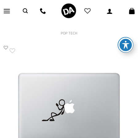
Ski
t
conten
POP TECH