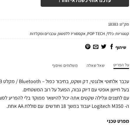
עדכנו אותי כשמלאי חוזר!
מק"ט:
18383
קטגוריות:
כללי
,
POP TECH
,
אקססוריז ללפטופ
,
עכברים ומקלדות
שיתוף
על הפריט
שאל שאלה
משלוחים ואיסוף
עכבר אלחוטי אלגנטי, דק ושקט, בחיבור כפול – Bluetooth / מקלט USB.
בעל חיישן אופטי עם דיוק גבוה, הפועל על רוב המשטחים.
עם לחצנים וגלילה שקטים אתה יכול להישאר ממוקד בלי להפריע לסוב
ה- Logitech M350 יעבוד במשך 18 חודשים עם סוללת AA אחת.
מפרט טכני