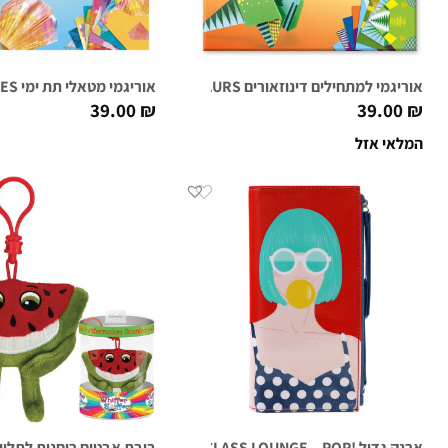
אוריגמי למתחילים דינוזאורים DINOSAURS
אוריגמי מטאלי תת ימי SEA CREATURES
39.00
₪
39.00
₪
המלאי אזל
ארנק גדול !FIRST CLASS LOUNGE – POP
בובת אבטיח ריחנית לתלייה LTON MELON