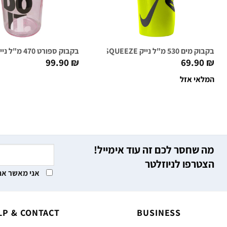
בקבוק מים 530 מ"ל נייק NIKE HYPERFUEL SQUEEZE ירוק וולט/שחור
בקבוק ספורט 470 מ"ל נייק NIKE TR HYPERCHARGE CHUG ורוד גרפי
99.90
₪
69.90
₪
המלאי אזל
מה שחסר לכם זה עוד אימייל!
הצטרפו לניוזלטר
אני מאשר את
LP & CONTACT
BUSINESS