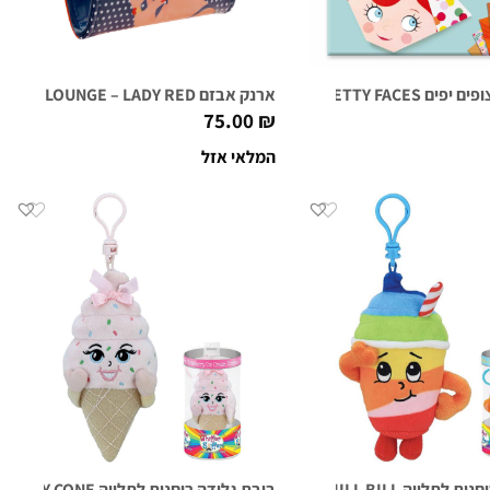
ים PRETTY FACES
ארנק אבזם FIRST CLASS LOUNGE – LADY RED
75.00
₪
המלאי אזל
לתלייה CHILL BILL
בובת גלידה ריחנית לתלייה SHIRLEY CONE