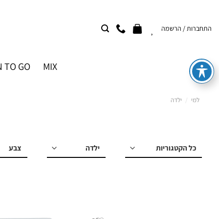
Ski
t
התחברות / הרשמה
conten
 TO GO
MIX
למי
/
ילדה
למי